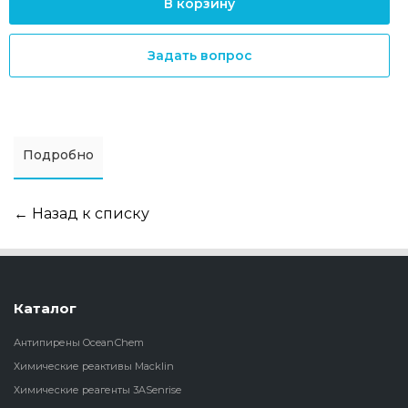
В корзину
Задать вопрос
Подробно
← Назад к списку
Каталог
Антипирены OceanСhem
Химические реактивы Macklin
Химические реагенты 3ASenrise