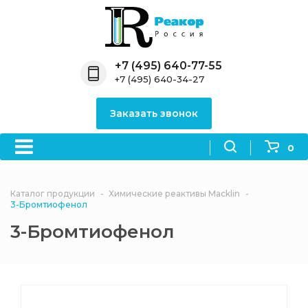
Назад
Назад
Назад
Назад
Назад
Компания
Продукция
Направления
Информация
Антипирены
+7 (495) 640-77-55
+7 (495) 640-34-27
О компании
Антипирены
Антипирены
Новости
Органически
OceanСhem
антипирены
Заказать звонок
Лицензии
Отвердители
Акции
Химические реактивы
Неорганичес
Macklin
антипирены
0
Партнеры
Вопрос-ответ
Химические реагенты
Документы
Политика
Каталог продукции
Химические реактивы Macklin
3ASenrise
конфиденциальности
3-Бромтиофенол
Отзывы
3-Бромтиофенол
Химические вещества
BLDpharm
Реквизиты
Филиалы