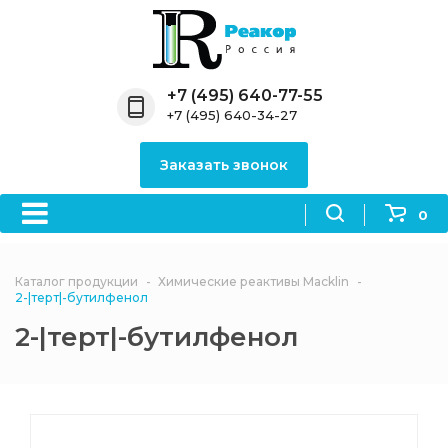
Назад
Назад
Назад
Назад
Назад
Компания
Продукция
Направления
Информация
Антипирены
+7 (495) 640-77-55
+7 (495) 640-34-27
О компании
Антипирены
Антипирены
Новости
Органически
OceanСhem
антипирены
Заказать звонок
Лицензии
Отвердители
Акции
Химические реактивы
Неорганичес
Macklin
антипирены
0
Партнеры
Вопрос-ответ
Химические реагенты
Документы
Политика
Каталог продукции
Химические реактивы Macklin
3ASenrise
конфиденциальности
2-|терт|-бутилфенол
Отзывы
2-|терт|-бутилфенол
Химические вещества
BLDpharm
Реквизиты
Филиалы