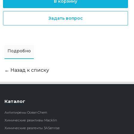
В корзину
Задать вопрос
Подробно
← Назад к списку
Каталог
Антипирены OceanСhem
Химические реактивы Macklin
Химические реагенты 3ASenrise