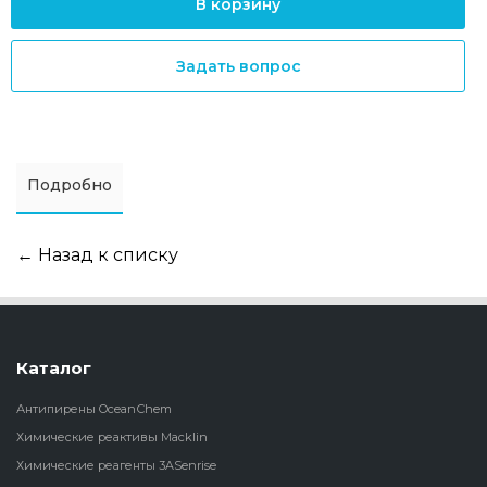
В корзину
Задать вопрос
Подробно
← Назад к списку
Каталог
Антипирены OceanСhem
Химические реактивы Macklin
Химические реагенты 3ASenrise