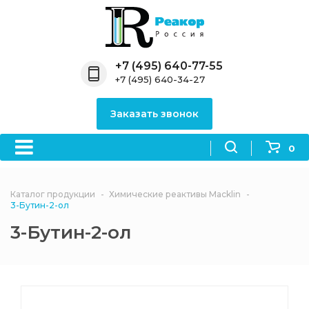
Назад
Назад
Назад
Назад
Назад
Компания
Продукция
Направления
Информация
Антипирены
+7 (495) 640-77-55
+7 (495) 640-34-27
О компании
Антипирены
Антипирены
Новости
Органически
OceanСhem
антипирены
Заказать звонок
Лицензии
Отвердители
Акции
Химические реактивы
Неорганичес
Macklin
антипирены
0
Партнеры
Вопрос-ответ
Химические реагенты
Документы
Политика
Каталог продукции
Химические реактивы Macklin
3ASenrise
конфиденциальности
3-Бутин-2-ол
Отзывы
3-Бутин-2-ол
Химические вещества
BLDpharm
Реквизиты
Филиалы