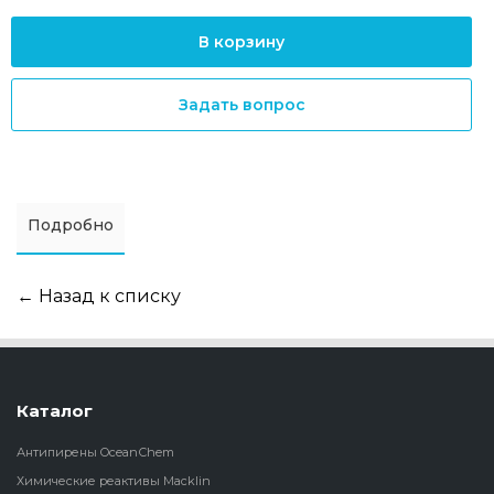
В корзину
Задать вопрос
Подробно
← Назад к списку
Каталог
Антипирены OceanСhem
Химические реактивы Macklin