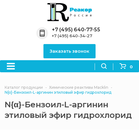
Назад
Назад
Назад
Назад
Назад
Компания
Продукция
Направления
Информация
Антипирены
+7 (495) 640-77-55
+7 (495) 640-34-27
О компании
Антипирены
Антипирены
Новости
Органически
OceanСhem
антипирены
Заказать звонок
Лицензии
Отвердители
Акции
Химические реактивы
Неорганичес
Macklin
антипирены
0
Партнеры
Вопрос-ответ
Химические реагенты
Документы
Политика
Каталог продукции
Химические реактивы Macklin
3ASenrise
конфиденциальности
N{α}-Бензоил-L-аргинин этиловый эфир гидрохлорид
Отзывы
N{α}-Бензоил-L-аргинин
Химические вещества
BLDpharm
этиловый эфир гидрохлорид
Реквизиты
Филиалы