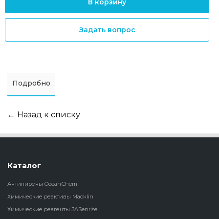
В корзину
Задать вопрос
Подробно
← Назад к списку
Каталог
Антипирены OceanСhem
Химические реактивы Macklin
Химические реагенты 3ASenrise