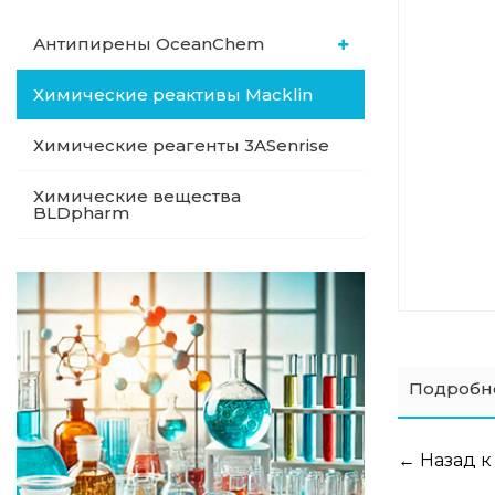
Антипирены OceanСhem
Химические реактивы Macklin
Химические реагенты 3ASenrise
Химические вещества
BLDpharm
Подробн
← Назад к