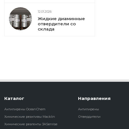
12.01.2026
Жидкие диаминные
отвердители со
склада
Каталог
Направления
Антипирены OceanСhem
Антипирены
Химические реактивы Macklin
Отвердители
Химические реагенты 3ASenrise