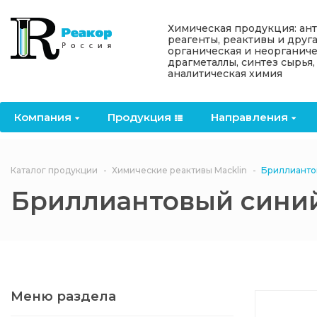
Назад
Назад
Назад
Назад
Назад
Химическая продукция: ан
реагенты, реактивы и друг
органическая и неорганиче
Компания
Продукция
Направления
Информация
Антипирены
драгметаллы, синтез сырья,
аналитическая химия
О компании
Антипирены
Антипирены
Новости
Органически
OceanСhem
антипирены
Компания
Продукция
Направления
Лицензии
Отвердители
Акции
Химические реактивы
Неорганичес
Macklin
антипирены
Партнеры
Вопрос-ответ
Каталог продукции
Химические реактивы Macklin
Бриллианто
Химические реагенты
Бриллиантовый сини
Документы
Политика
3ASenrise
конфиденциальности
Отзывы
Химические вещества
BLDpharm
Реквизиты
Меню раздела
Филиалы