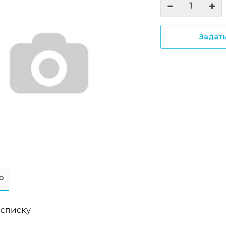
Задат
о
 списку