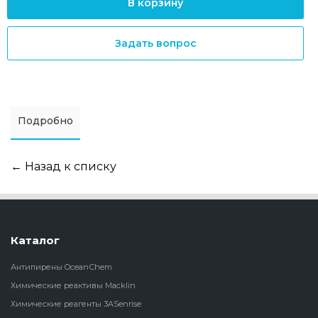
В корзину
Задать вопрос
Подробно
← Назад к списку
Каталог
Антипирены OceanСhem
Химические реактивы Macklin
Химические реагенты 3ASenrise