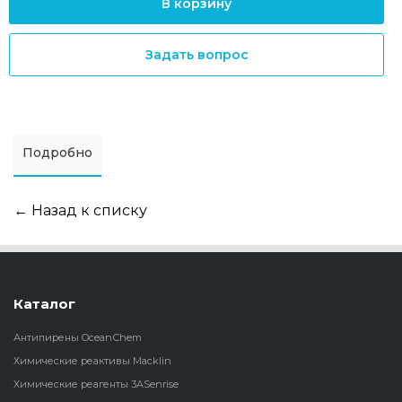
В корзину
Задать вопрос
Подробно
← Назад к списку
Каталог
Антипирены OceanСhem
Химические реактивы Macklin
Химические реагенты 3ASenrise