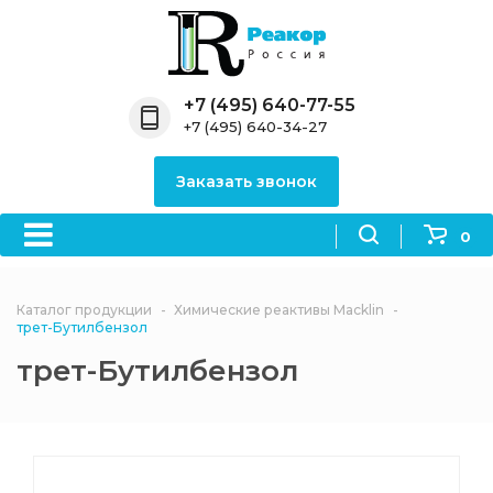
Назад
Назад
Назад
Назад
Назад
Компания
Продукция
Направления
Информация
Антипирены
+7 (495) 640-77-55
+7 (495) 640-34-27
О компании
Антипирены
Антипирены
Новости
Органически
OceanСhem
антипирены
Заказать звонок
Лицензии
Отвердители
Акции
Химические реактивы
Неорганичес
Macklin
антипирены
0
Партнеры
Вопрос-ответ
Химические реагенты
Документы
Политика
Каталог продукции
Химические реактивы Macklin
3ASenrise
конфиденциальности
трет-Бутилбензол
Отзывы
трет-Бутилбензол
Химические вещества
BLDpharm
Реквизиты
Филиалы