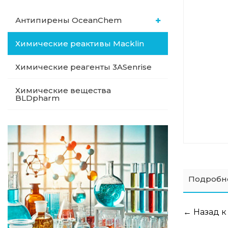
Антипирены OceanСhem
Химические реактивы Macklin
Химические реагенты 3ASenrise
Химические вещества
BLDpharm
Подробн
← Назад к