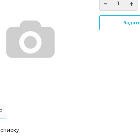
Задат
о
 списку