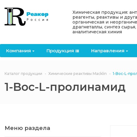
Назад
Назад
Назад
Назад
Назад
Химическая продукция: ан
реагенты, реактивы и друг
органическая и неорганиче
Компания
Продукция
Направления
Информация
Антипирены
драгметаллы, синтез сырья,
аналитическая химия
О компании
Антипирены
Антипирены
Новости
Органически
OceanСhem
антипирены
Компания
Продукция
Направления
Лицензии
Отвердители
Акции
Химические реактивы
Неорганичес
Macklin
антипирены
Партнеры
Вопрос-ответ
Каталог продукции
Химические реактивы Macklin
1-Boc-L-пр
Химические реагенты
1-Boc-L-пролинамид
Документы
Политика
3ASenrise
конфиденциальности
Отзывы
Химические вещества
BLDpharm
Реквизиты
Меню раздела
Филиалы