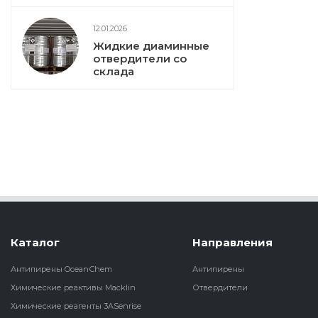
12.01.2026
Жидкие диаминные
отвердители со
склада
Каталог
Направления
Антипирены OceanСhem
Антипирены
Химические реактивы Macklin
Отвердители
Химические реагенты 3ASenrise