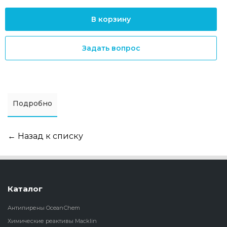
В корзину
Задать вопрос
Подробно
← Назад к списку
Каталог
Антипирены OceanСhem
Химические реактивы Macklin