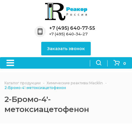
Назад
Назад
Назад
Назад
Назад
Компания
Продукция
Направления
Информация
Антипирены
+7 (495) 640-77-55
+7 (495) 640-34-27
О компании
Антипирены
Антипирены
Новости
Органически
OceanСhem
антипирены
Заказать звонок
Лицензии
Отвердители
Акции
Химические реактивы
Неорганичес
Macklin
антипирены
0
Партнеры
Вопрос-ответ
Химические реагенты
Документы
Политика
Каталог продукции
Химические реактивы Macklin
3ASenrise
конфиденциальности
2-Бромо-4'-метоксиацетофенон
Отзывы
2-Бромо-4'-
Химические вещества
BLDpharm
метоксиацетофенон
Реквизиты
Филиалы