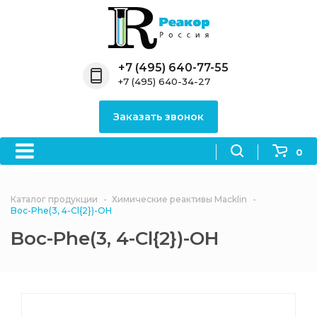
Назад
Назад
Назад
Назад
Назад
Компания
Продукция
Направления
Информация
Антипирены
+7 (495) 640-77-55
+7 (495) 640-34-27
О компании
Антипирены
Антипирены
Новости
Органически
OceanСhem
антипирены
Заказать звонок
Лицензии
Отвердители
Акции
Химические реактивы
Неорганичес
Macklin
антипирены
0
Партнеры
Вопрос-ответ
Химические реагенты
Документы
Политика
Каталог продукции
Химические реактивы Macklin
3ASenrise
конфиденциальности
Boc-Phe(3, 4-Cl{2})-OH
Отзывы
Boc-Phe(3, 4-Cl{2})-OH
Химические вещества
BLDpharm
Реквизиты
Филиалы