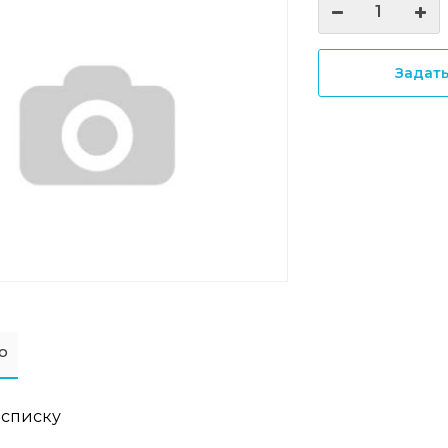
Задат
о
 списку