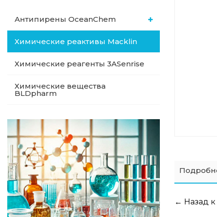
Антипирены OceanСhem
Химические реактивы Macklin
Химические реагенты 3ASenrise
Химические вещества
BLDpharm
Подробн
← Назад к