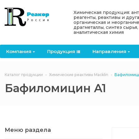
Назад
Назад
Назад
Назад
Назад
Химическая продукция: ан
реагенты, реактивы и друг
органическая и неорганиче
Компания
Продукция
Направления
Информация
Антипирены
драгметаллы, синтез сырья,
аналитическая химия
О компании
Антипирены
Антипирены
Новости
Органически
OceanСhem
антипирены
Компания
Продукция
Направления
Лицензии
Отвердители
Акции
Химические реактивы
Неорганичес
Macklin
антипирены
Партнеры
Вопрос-ответ
Каталог продукции
Химические реактивы Macklin
Бафиломици
Химические реагенты
Бафиломицин A1
Документы
Политика
3ASenrise
конфиденциальности
Отзывы
Химические вещества
BLDpharm
Реквизиты
Меню раздела
Филиалы