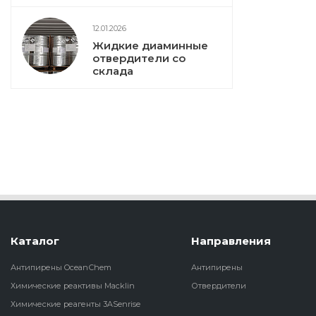
12.01.2026
Жидкие диаминные
отвердители со
склада
Каталог
Направления
Антипирены OceanСhem
Антипирены
Химические реактивы Macklin
Отвердители
Химические реагенты 3ASenrise