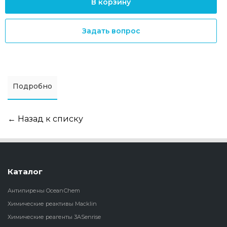
В корзину
Задать вопрос
Подробно
← Назад к списку
Каталог
Антипирены OceanСhem
Химические реактивы Macklin
Химические реагенты 3ASenrise