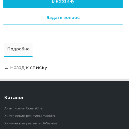
В корзину
Задать вопрос
Подробно
← Назад к списку
Каталог
Антипирены OceanСhem
Химические реактивы Macklin
Химические реагенты 3ASenrise