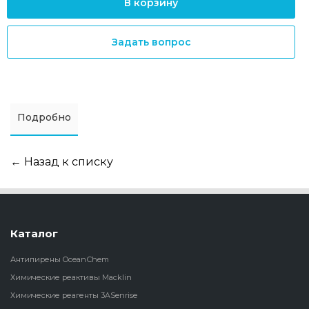
В корзину
Задать вопрос
Подробно
← Назад к списку
Каталог
Антипирены OceanСhem
Химические реактивы Macklin
Химические реагенты 3ASenrise