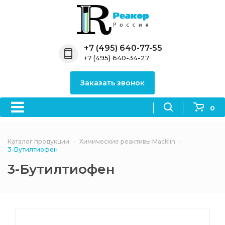
Назад
Назад
Назад
Назад
Назад
Компания
Продукция
Направления
Информация
Антипирены
+7 (495) 640-77-55
+7 (495) 640-34-27
О компании
Антипирены
Антипирены
Новости
Органически
OceanСhem
антипирены
Заказать звонок
Лицензии
Отвердители
Акции
Химические реактивы
Неорганичес
Macklin
антипирены
0
Партнеры
Вопрос-ответ
Химические реагенты
Документы
Политика
Каталог продукции
Химические реактивы Macklin
3ASenrise
конфиденциальности
3-Бутилтиофен
Отзывы
3-Бутилтиофен
Химические вещества
BLDpharm
Реквизиты
Филиалы