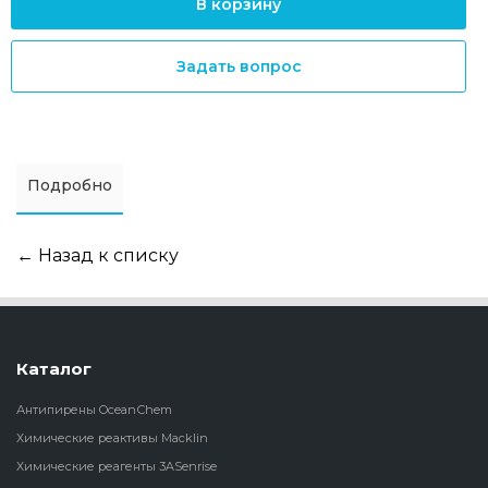
В корзину
Задать вопрос
Подробно
← Назад к списку
Каталог
Антипирены OceanСhem
Химические реактивы Macklin
Химические реагенты 3ASenrise