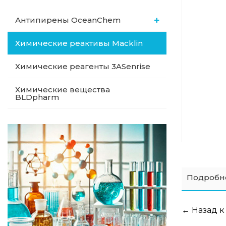
Антипирены OceanСhem
Химические реактивы Macklin
Химические реагенты 3ASenrise
Химические вещества
BLDpharm
Подробн
← Назад к