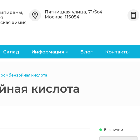
Назад
Назад
Пятницкая улица, 71/5с4
типирены,
Москва, 115054
ая
ская химия,
 OceanСhem
Органические антипирены
Неорганические
антипирены
е
Бромированные
органические антипирены
Бромированные кислоты и
ангидриды
Склад
Информация
Блог
Контакты
кие
Фосфоросодержащие
органические антипирены
Металлические оксиды и
соли
бромбензойная кислота
Безгалогенные
йная кислота
органические антипирены
Фосфоросодержащие
неорганические
антипирены
В наличии