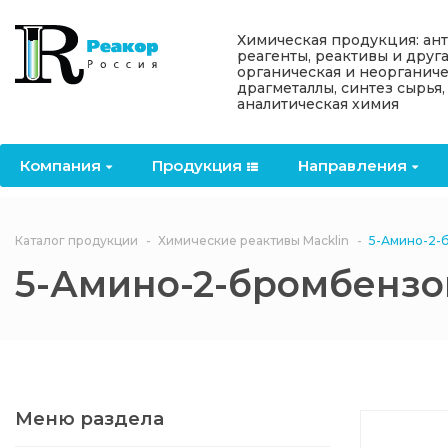
Назад
Назад
Назад
Назад
Назад
Химическая продукция: ан
реагенты, реактивы и друг
органическая и неорганиче
Компания
Продукция
Направления
Информация
Антипирены
драгметаллы, синтез сырья,
аналитическая химия
О компании
Антипирены
Антипирены
Новости
Органически
OceanСhem
антипирены
Компания
Продукция
Направления
Лицензии
Отвердители
Акции
Химические реактивы
Неорганичес
Macklin
антипирены
Партнеры
Вопрос-ответ
Каталог продукции
Химические реактивы Macklin
5-Амино-2-
Химические реагенты
5-Амино-2-бромбензо
Документы
Политика
3ASenrise
конфиденциальности
Отзывы
Химические вещества
BLDpharm
Реквизиты
Меню раздела
Филиалы