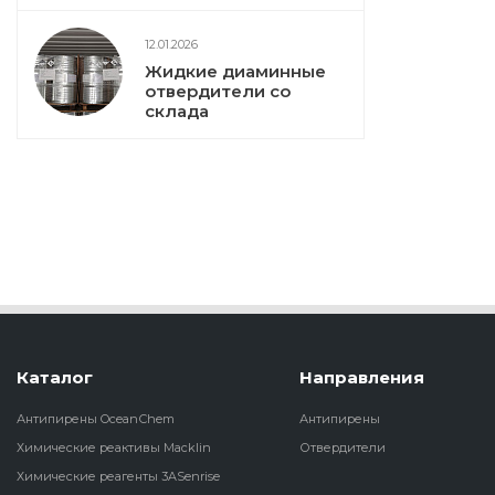
12.01.2026
Жидкие диаминные
отвердители со
склада
Каталог
Направления
Антипирены OceanСhem
Антипирены
Химические реактивы Macklin
Отвердители
Химические реагенты 3ASenrise