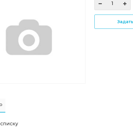
Задат
о
 списку