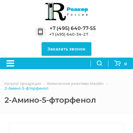
Назад
Назад
Назад
Назад
Назад
Компания
Продукция
Направления
Информация
Антипирены
+7 (495) 640-77-55
+7 (495) 640-34-27
О компании
Антипирены
Антипирены
Новости
Органически
OceanСhem
антипирены
Заказать звонок
Лицензии
Отвердители
Акции
Химические реактивы
Неорганичес
Macklin
антипирены
0
Партнеры
Вопрос-ответ
Химические реагенты
Документы
Политика
Каталог продукции
Химические реактивы Macklin
3ASenrise
конфиденциальности
2-Амино-5-фторфенол
Отзывы
2-Амино-5-фторфенол
Химические вещества
BLDpharm
Реквизиты
Филиалы