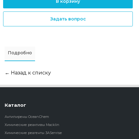
В корзину
Задать вопрос
Подробно
← Назад к списку
Каталог
Антипирены OceanСhem
Химические реактивы Macklin
Химические реагенты 3ASenrise