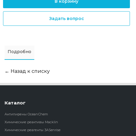
В корзину
Задать вопрос
Подробно
← Назад к списку
Каталог
Антипирены OceanСhem
Химические реактивы Macklin
Химические реагенты 3ASenrise