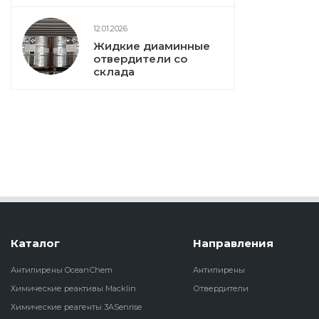
12.01.2026
Жидкие диаминные
отвердители со
склада
Каталог
Направления
Антипирены OceanСhem
Антипирены
Химические реактивы Macklin
Отвердители
Химические реагенты 3ASenrise