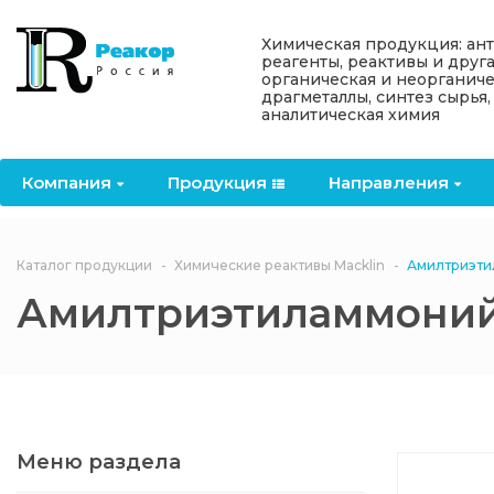
Назад
Назад
Назад
Назад
Назад
Химическая продукция: ан
реагенты, реактивы и друг
органическая и неорганиче
Компания
Продукция
Направления
Информация
Антипирены
драгметаллы, синтез сырья,
аналитическая химия
О компании
Антипирены
Антипирены
Новости
Органически
OceanСhem
антипирены
Компания
Продукция
Направления
Лицензии
Отвердители
Акции
Химические реактивы
Неорганичес
Macklin
антипирены
Партнеры
Вопрос-ответ
Каталог продукции
Химические реактивы Macklin
Амилтриэти
Химические реагенты
Амилтриэтиламмоний
Документы
Политика
3ASenrise
конфиденциальности
Отзывы
Химические вещества
BLDpharm
Реквизиты
Меню раздела
Филиалы