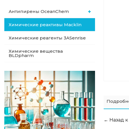
Антипирены OceanСhem
Химические реактивы Macklin
Химические реагенты 3ASenrise
Химические вещества
BLDpharm
Подробн
← Назад к