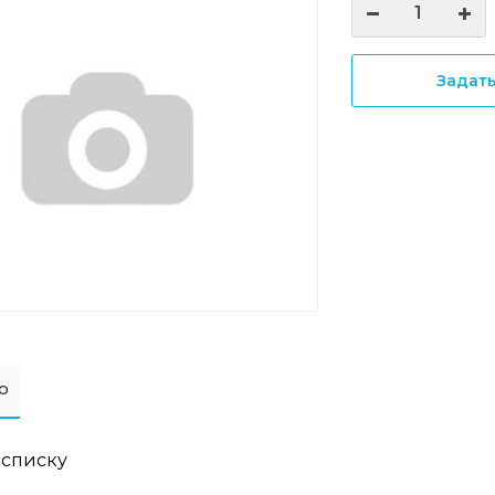
Задат
о
 списку