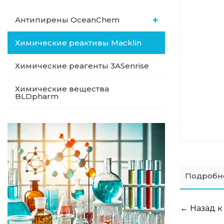
Антипирены OceanСhem
Химические реактивы Macklin
Химические реагенты 3ASenrise
Химические вещества
BLDpharm
Подробн
← Назад к