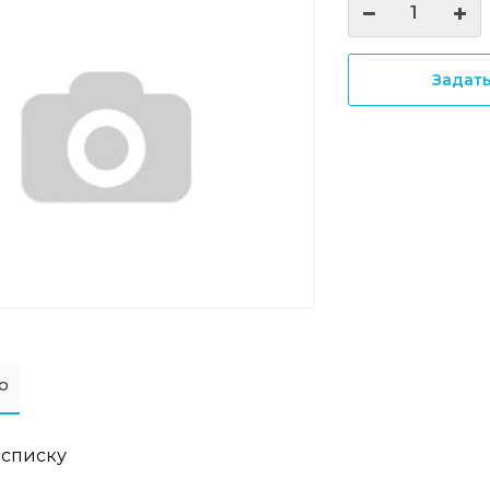
Задат
о
 списку