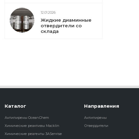
12.01.2026
Жидкие диаминные
отвердители со
склада
Каталог
Направления
Антипирены OceanСhem
Антипирены
Химические реактивы Macklin
Отвердители
Химические реагенты 3ASenrise