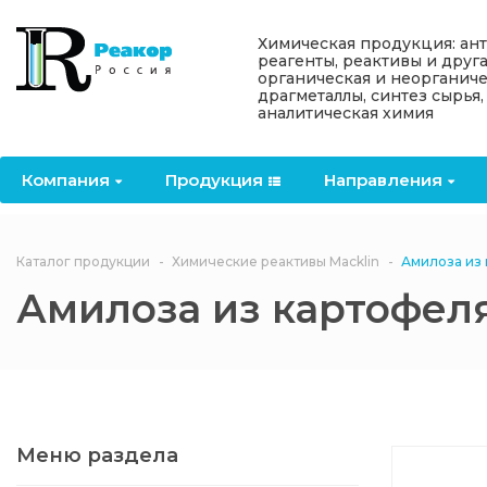
Назад
Назад
Назад
Назад
Назад
Химическая продукция: ан
реагенты, реактивы и друг
органическая и неорганиче
Компания
Продукция
Направления
Информация
Антипирены
драгметаллы, синтез сырья,
аналитическая химия
О компании
Антипирены
Антипирены
Новости
Органически
OceanСhem
антипирены
Компания
Продукция
Направления
Лицензии
Отвердители
Акции
Химические реактивы
Неорганичес
Macklin
антипирены
Партнеры
Вопрос-ответ
Каталог продукции
Химические реактивы Macklin
Амилоза из
Химические реагенты
Амилоза из картофел
Документы
Политика
3ASenrise
конфиденциальности
Отзывы
Химические вещества
BLDpharm
Реквизиты
Меню раздела
Филиалы