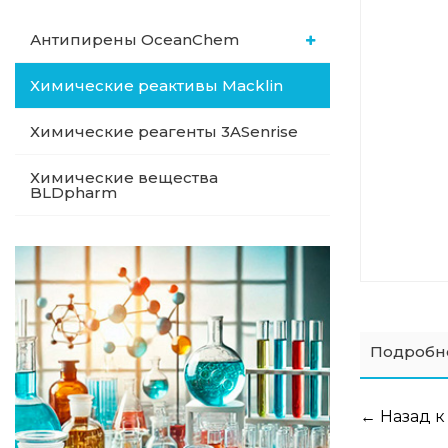
Антипирены OceanСhem
Химические реактивы Macklin
Химические реагенты 3ASenrise
Химические вещества
BLDpharm
Подробн
← Назад к