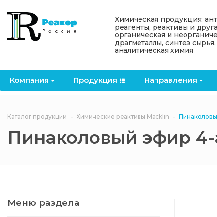
Назад
Назад
Назад
Назад
Назад
Химическая продукция: ан
реагенты, реактивы и друг
органическая и неорганиче
Компания
Продукция
Направления
Информация
Антипирены
драгметаллы, синтез сырья,
аналитическая химия
О компании
Антипирены
Антипирены
Новости
Органически
OceanСhem
антипирены
Компания
Продукция
Направления
Лицензии
Отвердители
Акции
Химические реактивы
Неорганичес
Macklin
антипирены
Партнеры
Вопрос-ответ
Каталог продукции
Химические реактивы Macklin
Пинаколовы
Химические реагенты
Пинаколовый эфир 4
Документы
Политика
3ASenrise
конфиденциальности
Отзывы
Химические вещества
BLDpharm
Реквизиты
Меню раздела
Филиалы