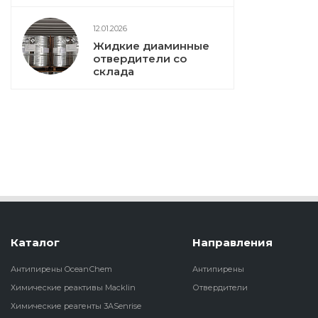
12.01.2026
Жидкие диаминные
отвердители со
склада
Каталог
Направления
Антипирены OceanСhem
Антипирены
Химические реактивы Macklin
Отвердители
Химические реагенты 3ASenrise