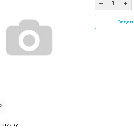
Задат
о
 списку