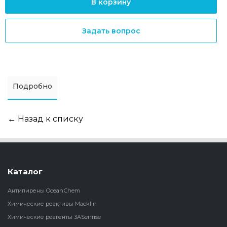
В корзину
Задать вопрос
Подробно
← Назад к списку
Каталог
Антипирены OceanСhem
Химические реактивы Macklin
Химические реагенты 3ASenrise