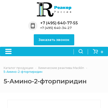
Назад
Назад
Назад
Назад
Назад
Компания
Продукция
Направления
Информация
Антипирены
+7 (495) 640-77-55
+7 (495) 640-34-27
О компании
Антипирены
Антипирены
Новости
Органически
OceanСhem
антипирены
Заказать звонок
Лицензии
Отвердители
Акции
Химические реактивы
Неорганичес
Macklin
антипирены
0
Партнеры
Вопрос-ответ
Химические реагенты
Документы
Политика
Каталог продукции
Химические реактивы Macklin
3ASenrise
конфиденциальности
5-Амино-2-фторпиридин
Отзывы
5-Амино-2-фторпиридин
Химические вещества
BLDpharm
Реквизиты
Филиалы