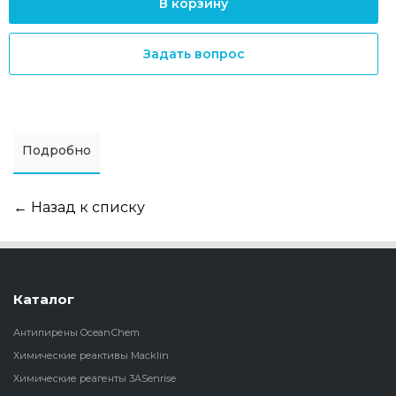
В корзину
Задать вопрос
Подробно
← Назад к списку
Каталог
Антипирены OceanСhem
Химические реактивы Macklin
Химические реагенты 3ASenrise