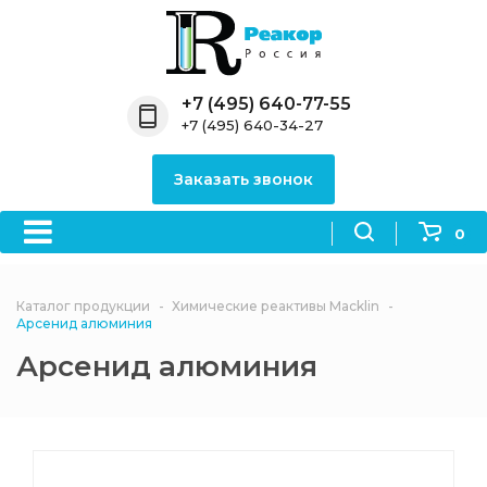
Назад
Назад
Назад
Назад
Назад
Компания
Продукция
Направления
Информация
Антипирены
+7 (495) 640-77-55
+7 (495) 640-34-27
О компании
Антипирены
Антипирены
Новости
Органически
OceanСhem
антипирены
Заказать звонок
Лицензии
Отвердители
Акции
Химические реактивы
Неорганичес
Macklin
антипирены
0
Партнеры
Вопрос-ответ
Химические реагенты
Документы
Политика
Каталог продукции
Химические реактивы Macklin
3ASenrise
конфиденциальности
Арсенид алюминия
Отзывы
Арсенид алюминия
Химические вещества
BLDpharm
Реквизиты
Филиалы