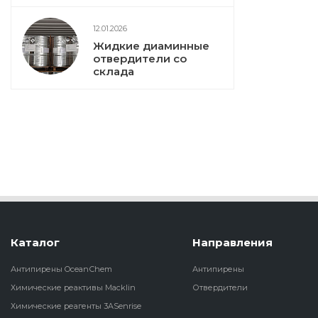
12.01.2026
Жидкие диаминные
отвердители со
склада
Каталог
Направления
Антипирены OceanСhem
Антипирены
Химические реактивы Macklin
Отвердители
Химические реагенты 3ASenrise