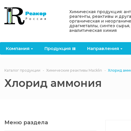
Назад
Назад
Назад
Назад
Назад
Химическая продукция: ан
реагенты, реактивы и друг
органическая и неорганиче
Компания
Продукция
Направления
Информация
Антипирены
драгметаллы, синтез сырья,
аналитическая химия
О компании
Антипирены
Антипирены
Новости
Органически
OceanСhem
антипирены
Компания
Продукция
Направления
Лицензии
Отвердители
Акции
Химические реактивы
Неорганичес
Macklin
антипирены
Партнеры
Вопрос-ответ
Каталог продукции
Химические реактивы Macklin
Хлорид амм
Химические реагенты
Хлорид аммония
Документы
Политика
3ASenrise
конфиденциальности
Отзывы
Химические вещества
BLDpharm
Реквизиты
Меню раздела
Филиалы