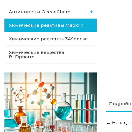
Антипирены OceanСhem
Химические реактивы Macklin
Химические реагенты 3ASenrise
Химические вещества
BLDpharm
Подробн
← Назад к