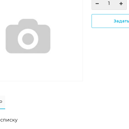
Задат
о
 списку