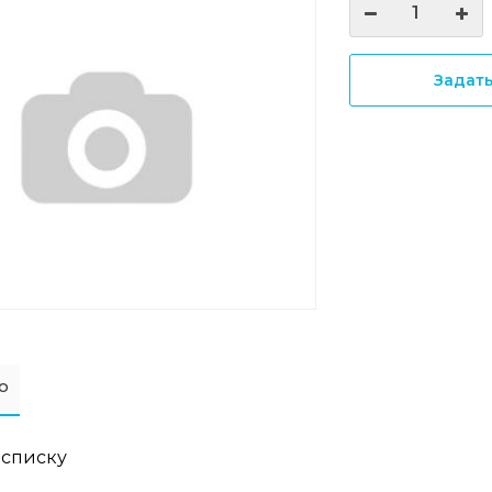
Задат
о
 списку