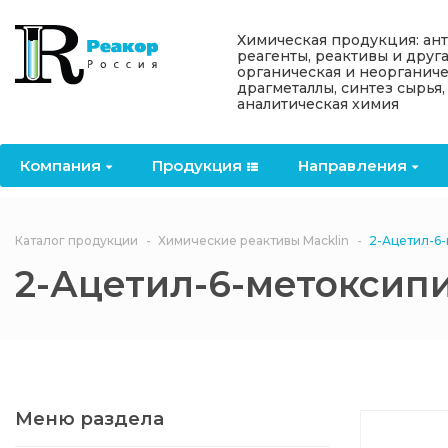
Назад
Назад
Назад
Назад
Назад
Химическая продукция: ан
реагенты, реактивы и друг
органическая и неорганиче
Компания
Продукция
Направления
Информация
Антипирены
драгметаллы, синтез сырья,
аналитическая химия
О компании
Антипирены
Антипирены
Новости
Органически
OceanСhem
антипирены
Компания
Продукция
Направления
Лицензии
Отвердители
Акции
Химические реактивы
Неорганичес
Macklin
антипирены
Партнеры
Вопрос-ответ
Каталог продукции
Химические реактивы Macklin
2-Ацетил-6
Химические реагенты
2-Ацетил-6-метоксип
Документы
Политика
3ASenrise
конфиденциальности
Отзывы
Химические вещества
BLDpharm
Реквизиты
Меню раздела
Филиалы