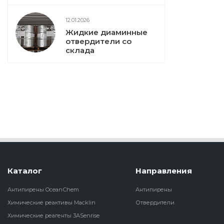
12.01.2026
Жидкие диаминные
отвердители со
склада
Каталог
Направления
Антипирены OceanСhem
Антипирены
Химические реактивы Macklin
Отвердители
Химические реагенты 3ASenrise