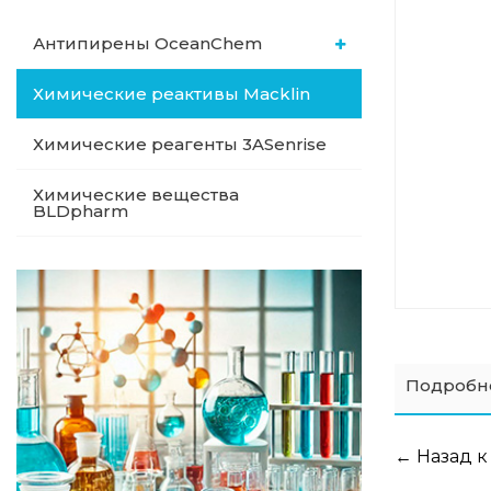
Антипирены OceanСhem
Химические реактивы Macklin
Химические реагенты 3ASenrise
Химические вещества
BLDpharm
Подробн
← Назад к