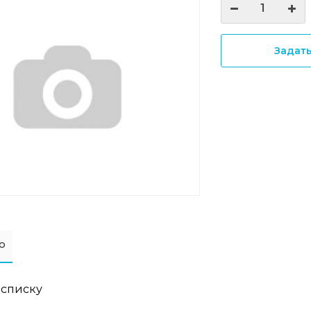
Задат
о
 списку