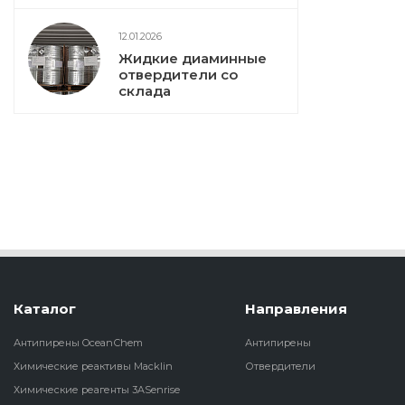
12.01.2026
Жидкие диаминные
отвердители со
склада
Каталог
Направления
Антипирены OceanСhem
Антипирены
Химические реактивы Macklin
Отвердители
Химические реагенты 3ASenrise