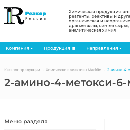
Назад
Назад
Назад
Назад
Назад
Химическая продукция: ан
реагенты, реактивы и друг
органическая и неорганиче
Компания
Продукция
Направления
Информация
Антипирены
драгметаллы, синтез сырья,
аналитическая химия
О компании
Антипирены
Антипирены
Новости
Органически
OceanСhem
антипирены
Компания
Продукция
Направления
Лицензии
Отвердители
Акции
Химические реактивы
Неорганичес
Macklin
антипирены
Партнеры
Вопрос-ответ
Каталог продукции
Химические реактивы Macklin
2-амино-4-м
Химические реагенты
2-амино-4-метокси-6-м
Документы
Политика
3ASenrise
конфиденциальности
Отзывы
Химические вещества
BLDpharm
Реквизиты
Меню раздела
Филиалы