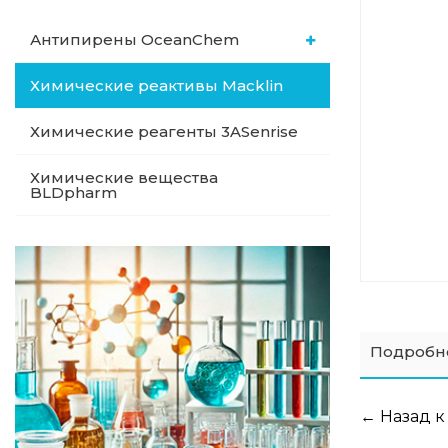
Антипирены OceanСhem
Химические реактивы Macklin
Химические реагенты 3ASenrise
Химические вещества
BLDpharm
Подробн
← Назад к