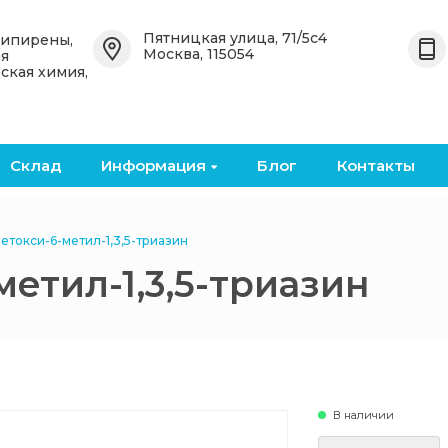
Назад
Назад
Пятницкая улица, 71/5с4
типирены,
Москва, 115054
ая
ская химия,
 OceanСhem
Органические антипирены
Неорганические
антипирены
е
Бромированные
органические антипирены
Бромированные кислоты и
ангидриды
Склад
Информация
Блог
Контакты
кие
Фосфоросодержащие
органические антипирены
Металлические оксиды и
соли
етокси-6-метил-1,3,5-триазин
Безгалогенные
етил-1,3,5-триазин
органические антипирены
Фосфоросодержащие
неорганические
антипирены
В наличии