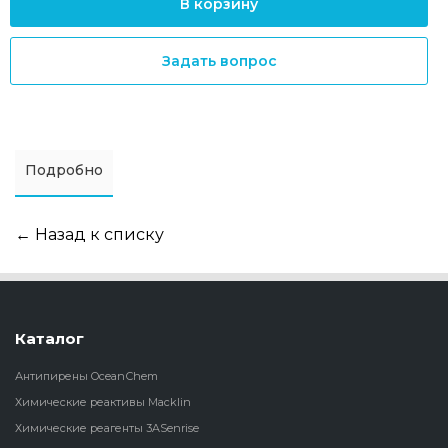
В корзину
Задать вопрос
Подробно
← Назад к списку
Каталог
Антипирены OceanСhem
Химические реактивы Macklin
Химические реагенты 3ASenrise