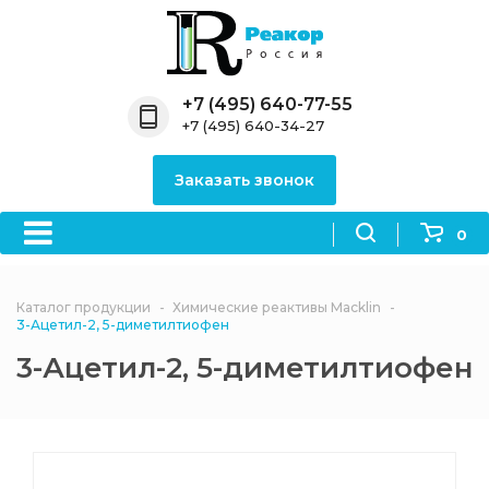
Назад
Назад
Назад
Назад
Назад
Компания
Продукция
Направления
Информация
Антипирены
+7 (495) 640-77-55
+7 (495) 640-34-27
О компании
Антипирены
Антипирены
Новости
Органически
OceanСhem
антипирены
Заказать звонок
Лицензии
Отвердители
Акции
Химические реактивы
Неорганичес
Macklin
антипирены
0
Партнеры
Вопрос-ответ
Химические реагенты
Документы
Политика
Каталог продукции
Химические реактивы Macklin
3ASenrise
конфиденциальности
3-Ацетил-2, 5-диметилтиофен
Отзывы
3-Ацетил-2, 5-диметилтиофен
Химические вещества
BLDpharm
Реквизиты
Филиалы