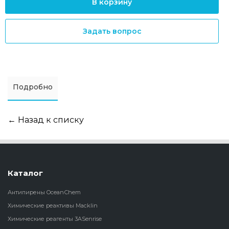
В корзину
Задать вопрос
Подробно
← Назад к списку
Каталог
Антипирены OceanСhem
Химические реактивы Macklin
Химические реагенты 3ASenrise