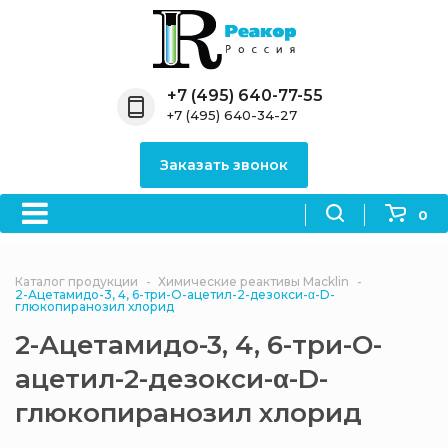
Назад
Назад
Назад
Назад
Назад
Компания
Продукция
Направления
Информация
Антипирены
+7 (495) 640-77-55
+7 (495) 640-34-27
О компании
Антипирены
Антипирены
Новости
Органически
OceanСhem
антипирены
Заказать звонок
Лицензии
Отвердители
Акции
Химические реактивы
Неорганичес
Macklin
антипирены
0
Партнеры
Вопрос-ответ
Химические реагенты
Документы
Политика
Каталог продукции
Химические реактивы Macklin
3ASenrise
конфиденциальности
2-Ацетамидо-3, 4, 6-три-О-ацетил-2-дезокси-α-D-
глюкопиранозил хлорид
Отзывы
Химические вещества
2-Ацетамидо-3, 4, 6-три-О-
BLDpharm
ацетил-2-дезокси-α-D-
Реквизиты
глюкопиранозил хлорид
Филиалы