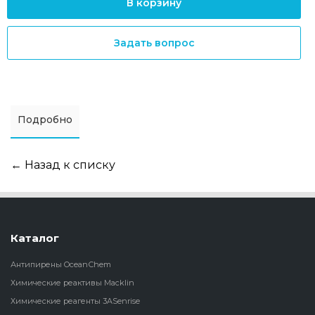
В корзину
Задать вопрос
Подробно
← Назад к списку
Каталог
Антипирены OceanСhem
Химические реактивы Macklin
Химические реагенты 3ASenrise