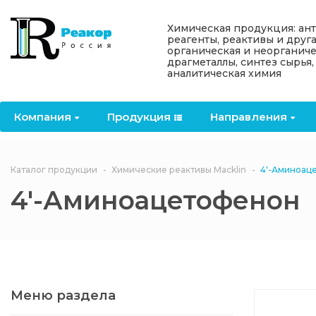
Назад
Назад
Назад
Назад
Назад
Химическая продукция: ан
реагенты, реактивы и друг
органическая и неорганиче
Компания
Продукция
Направления
Информация
Антипирены
драгметаллы, синтез сырья,
аналитическая химия
О компании
Антипирены
Антипирены
Новости
Органически
OceanСhem
антипирены
Компания
Продукция
Направления
Лицензии
Отвердители
Акции
Химические реактивы
Неорганичес
Macklin
антипирены
Партнеры
Вопрос-ответ
Каталог продукции
Химические реактивы Macklin
4'-Аминоац
Химические реагенты
4'-Аминоацетофенон
Документы
Политика
3ASenrise
конфиденциальности
Отзывы
Химические вещества
BLDpharm
Реквизиты
Меню раздела
Филиалы