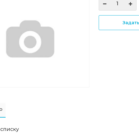
Задат
о
 списку