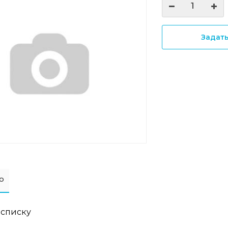
Задат
о
 списку