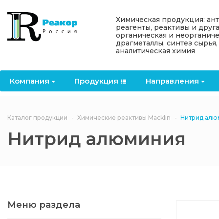
Назад
Назад
Назад
Назад
Назад
Химическая продукция: ан
реагенты, реактивы и друг
органическая и неорганиче
Компания
Продукция
Направления
Информация
Антипирены
драгметаллы, синтез сырья,
аналитическая химия
О компании
Антипирены
Антипирены
Новости
Органически
OceanСhem
антипирены
Компания
Продукция
Направления
Лицензии
Отвердители
Акции
Химические реактивы
Неорганичес
Macklin
антипирены
Партнеры
Вопрос-ответ
Каталог продукции
Химические реактивы Macklin
Нитрид алю
Химические реагенты
Нитрид алюминия
Документы
Политика
3ASenrise
конфиденциальности
Отзывы
Химические вещества
BLDpharm
Реквизиты
Меню раздела
Филиалы