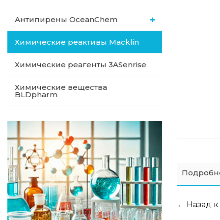
Антипирены OceanСhem
Химические реактивы Macklin
Химические реагенты 3ASenrise
Химические вещества
BLDpharm
Подробн
← Назад к