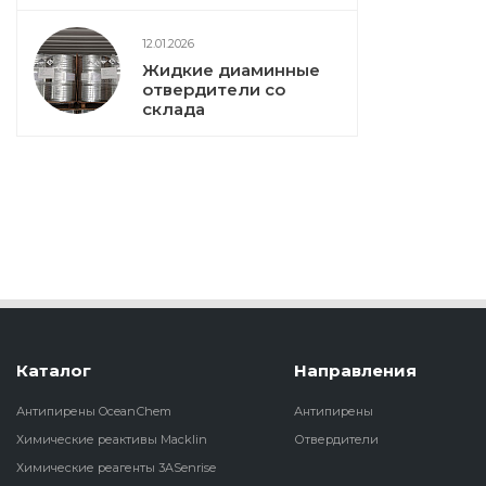
12.01.2026
Жидкие диаминные
отвердители со
склада
Каталог
Направления
Антипирены OceanСhem
Антипирены
Химические реактивы Macklin
Отвердители
Химические реагенты 3ASenrise