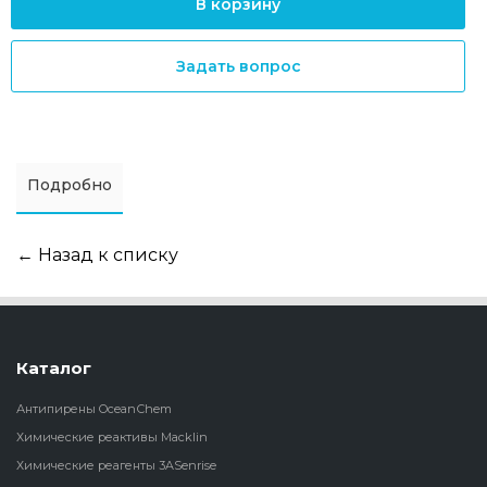
В корзину
Задать вопрос
Подробно
← Назад к списку
Каталог
Антипирены OceanСhem
Химические реактивы Macklin
Химические реагенты 3ASenrise