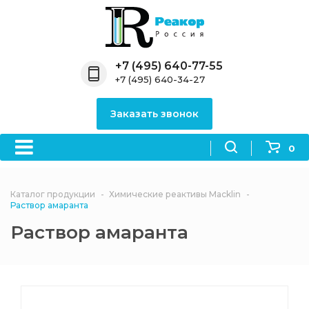
Назад
Назад
Назад
Назад
Назад
Компания
Продукция
Направления
Информация
Антипирены
+7 (495) 640-77-55
+7 (495) 640-34-27
О компании
Антипирены
Антипирены
Новости
Органически
OceanСhem
антипирены
Заказать звонок
Лицензии
Отвердители
Акции
Химические реактивы
Неорганичес
Macklin
антипирены
0
Партнеры
Вопрос-ответ
Химические реагенты
Документы
Политика
Каталог продукции
Химические реактивы Macklin
3ASenrise
конфиденциальности
Раствор амаранта
Отзывы
Раствор амаранта
Химические вещества
BLDpharm
Реквизиты
Филиалы