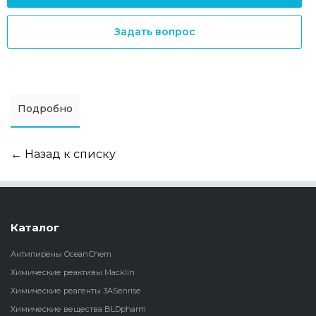
Задать вопрос
Подробно
← Назад к списку
Каталог
Антипирены OceanСhem
Химические реактивы Macklin
Химические реагенты 3ASenrise
Химические вещества BLDpharm