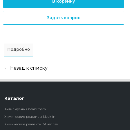
В корзину
Задать вопрос
Подробно
← Назад к списку
Каталог
Антипирены OceanСhem
Химические реактивы Macklin
Химические реагенты 3ASenrise