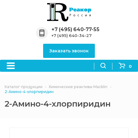
Назад
Назад
Назад
Назад
Назад
Компания
Продукция
Направления
Информация
Антипирены
+7 (495) 640-77-55
+7 (495) 640-34-27
О компании
Антипирены
Антипирены
Новости
Органически
OceanСhem
антипирены
Заказать звонок
Лицензии
Отвердители
Акции
Химические реактивы
Неорганичес
Macklin
антипирены
0
Партнеры
Вопрос-ответ
Химические реагенты
Документы
Политика
Каталог продукции
Химические реактивы Macklin
3ASenrise
конфиденциальности
2-Амино-4-хлорпиридин
Отзывы
2-Амино-4-хлорпиридин
Химические вещества
BLDpharm
Реквизиты
Филиалы