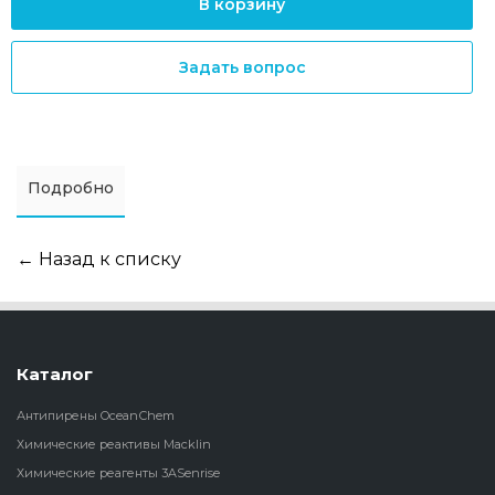
В корзину
Задать вопрос
Подробно
← Назад к списку
Каталог
Антипирены OceanСhem
Химические реактивы Macklin
Химические реагенты 3ASenrise