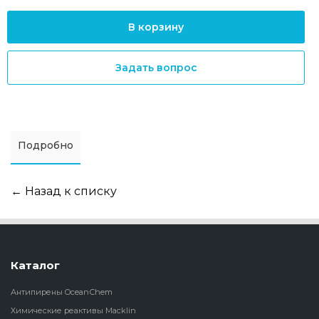
В корзину
Задать вопрос
Подробно
← Назад к списку
Каталог
Антипирены OceanСhem
Химические реактивы Macklin