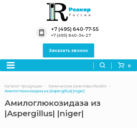
Назад
Назад
Назад
Назад
Назад
Компания
Продукция
Направления
Информация
Антипирены
+7 (495) 640-77-55
+7 (495) 640-34-27
О компании
Антипирены
Антипирены
Новости
Органически
OceanСhem
антипирены
Заказать звонок
Лицензии
Отвердители
Акции
Химические реактивы
Неорганичес
Macklin
антипирены
0
Партнеры
Вопрос-ответ
Химические реагенты
Документы
Политика
Каталог продукции
Химические реактивы Macklin
3ASenrise
конфиденциальности
Амилоглюкозидаза из |Aspergillus| |niger|
Отзывы
Амилоглюкозидаза из
Химические вещества
BLDpharm
|Aspergillus| |niger|
Реквизиты
Филиалы