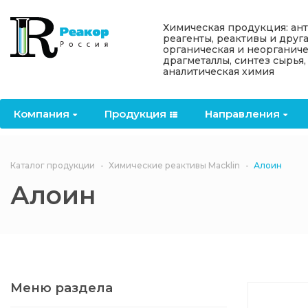
Назад
Назад
Назад
Назад
Назад
Химическая продукция: ан
реагенты, реактивы и друг
органическая и неорганиче
Компания
Продукция
Направления
Информация
Антипирены
драгметаллы, синтез сырья,
аналитическая химия
О компании
Антипирены
Антипирены
Новости
Органически
OceanСhem
антипирены
Компания
Продукция
Направления
Лицензии
Отвердители
Акции
Химические реактивы
Неорганичес
Macklin
антипирены
Партнеры
Вопрос-ответ
Каталог продукции
Химические реактивы Macklin
Алоин
Химические реагенты
Алоин
Документы
Политика
3ASenrise
конфиденциальности
Отзывы
Химические вещества
BLDpharm
Реквизиты
Меню раздела
Филиалы