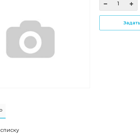
Задат
о
 списку