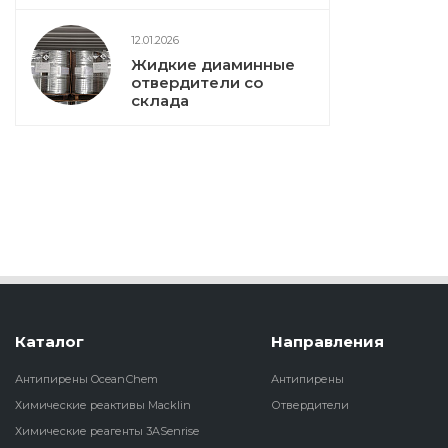
12.01.2026
Жидкие диаминные
отвердители со
склада
Каталог
Направления
Антипирены OceanСhem
Антипирены
Химические реактивы Macklin
Отвердители
Химические реагенты 3ASenrise