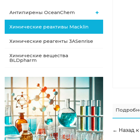
Антипирены OceanСhem
Химические реактивы Macklin
Химические реагенты 3ASenrise
Химические вещества
BLDpharm
Подробн
← Назад к