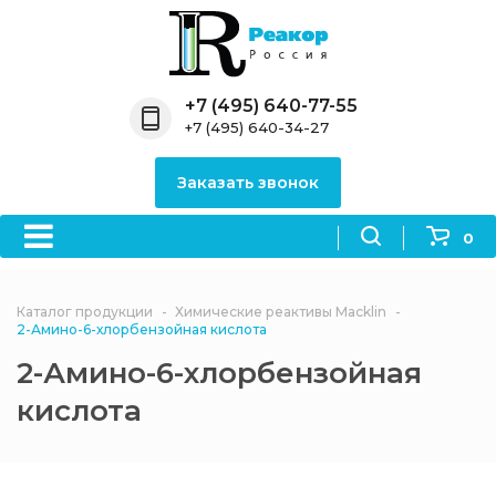
Назад
Назад
Назад
Назад
Назад
Компания
Продукция
Направления
Информация
Антипирены
+7 (495) 640-77-55
+7 (495) 640-34-27
О компании
Антипирены
Антипирены
Новости
Органически
OceanСhem
антипирены
Заказать звонок
Лицензии
Отвердители
Акции
Химические реактивы
Неорганичес
Macklin
антипирены
0
Партнеры
Вопрос-ответ
Химические реагенты
Документы
Политика
Каталог продукции
Химические реактивы Macklin
3ASenrise
конфиденциальности
2-Амино-6-хлорбензойная кислота
Отзывы
2-Амино-6-хлорбензойная
Химические вещества
BLDpharm
кислота
Реквизиты
Филиалы