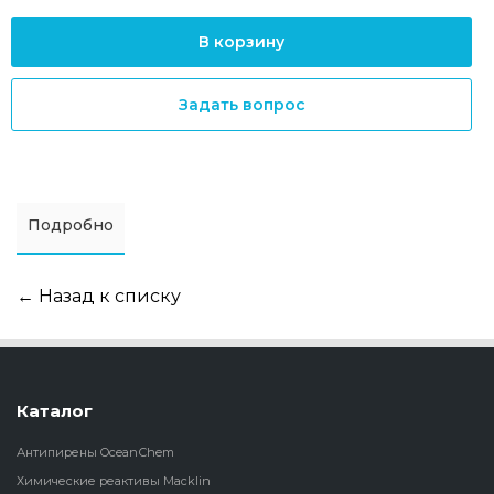
В корзину
Задать вопрос
Подробно
← Назад к списку
Каталог
Антипирены OceanСhem
Химические реактивы Macklin