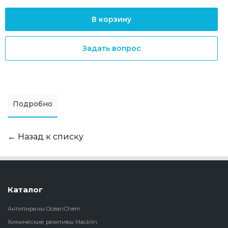
В корзину
Задать вопрос
Подробно
← Назад к списку
Каталог
Антипирены OceanСhem
Химические реактивы Macklin