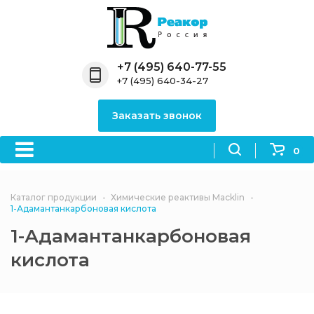
Назад
Назад
Назад
Назад
Назад
Компания
Продукция
Направления
Информация
Антипирены
+7 (495) 640-77-55
+7 (495) 640-34-27
О компании
Антипирены
Антипирены
Новости
Органически
OceanСhem
антипирены
Заказать звонок
Лицензии
Отвердители
Акции
Химические реактивы
Неорганичес
Macklin
антипирены
0
Партнеры
Вопрос-ответ
Химические реагенты
Документы
Политика
Каталог продукции
Химические реактивы Macklin
3ASenrise
конфиденциальности
1-Адамантанкарбоновая кислота
Отзывы
1-Адамантанкарбоновая
Химические вещества
BLDpharm
кислота
Реквизиты
Филиалы