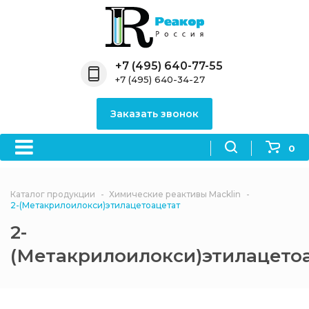
Назад
Назад
Назад
Назад
Назад
Компания
Продукция
Направления
Информация
Антипирены
+7 (495) 640-77-55
+7 (495) 640-34-27
О компании
Антипирены
Антипирены
Новости
Органически
OceanСhem
антипирены
Заказать звонок
Лицензии
Отвердители
Акции
Химические реактивы
Неорганичес
Macklin
антипирены
0
Партнеры
Вопрос-ответ
Химические реагенты
Документы
Политика
Каталог продукции
Химические реактивы Macklin
3ASenrise
конфиденциальности
2-(Метакрилоилокси)этилацетоацетат
Отзывы
2-
Химические вещества
BLDpharm
(Метакрилоилокси)этилацето
Реквизиты
Филиалы