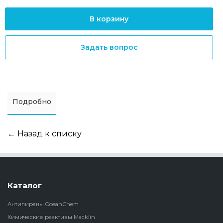
В корзину
Задать вопрос
Подробно
← Назад к списку
Каталог
Антипирены OceanСhem
Химические реактивы Macklin