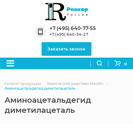
Назад
Назад
Назад
Назад
Назад
Компания
Продукция
Направления
Информация
Антипирены
+7 (495) 640-77-55
+7 (495) 640-34-27
О компании
Антипирены
Антипирены
Новости
Органически
OceanСhem
антипирены
Заказать звонок
Лицензии
Отвердители
Акции
Химические реактивы
Неорганичес
Macklin
антипирены
0
Партнеры
Вопрос-ответ
Химические реагенты
Документы
Политика
Каталог продукции
Химические реактивы Macklin
3ASenrise
конфиденциальности
Аминоацетальдегид диметилацеталь
Отзывы
Аминоацетальдегид
Химические вещества
BLDpharm
диметилацеталь
Реквизиты
Филиалы