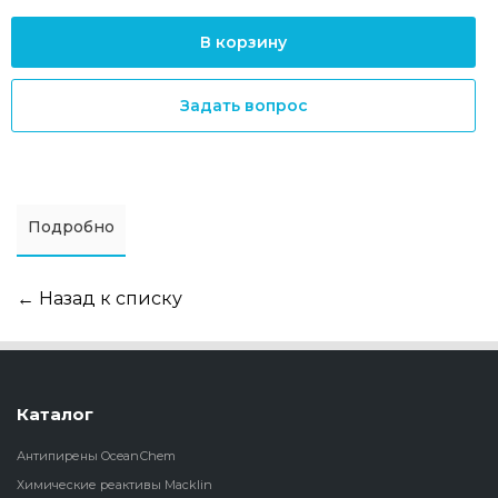
В корзину
Задать вопрос
Подробно
← Назад к списку
Каталог
Антипирены OceanСhem
Химические реактивы Macklin