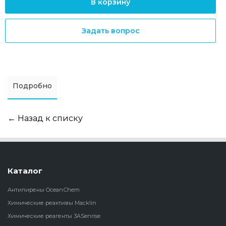
В корзину
Задать вопрос
Подробно
← Назад к списку
Каталог
Антипирены OceanСhem
Химические реактивы Macklin
Химические реагенты 3ASenrise