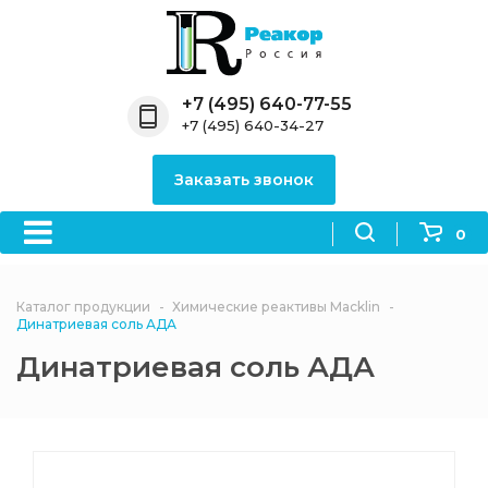
Назад
Назад
Назад
Назад
Назад
Компания
Продукция
Направления
Информация
Антипирены
+7 (495) 640-77-55
+7 (495) 640-34-27
О компании
Антипирены
Антипирены
Новости
Органически
OceanСhem
антипирены
Заказать звонок
Лицензии
Отвердители
Акции
Химические реактивы
Неорганичес
Macklin
антипирены
0
Партнеры
Вопрос-ответ
Химические реагенты
Документы
Политика
Каталог продукции
Химические реактивы Macklin
3ASenrise
конфиденциальности
Динатриевая соль АДА
Отзывы
Динатриевая соль АДА
Химические вещества
BLDpharm
Реквизиты
Филиалы