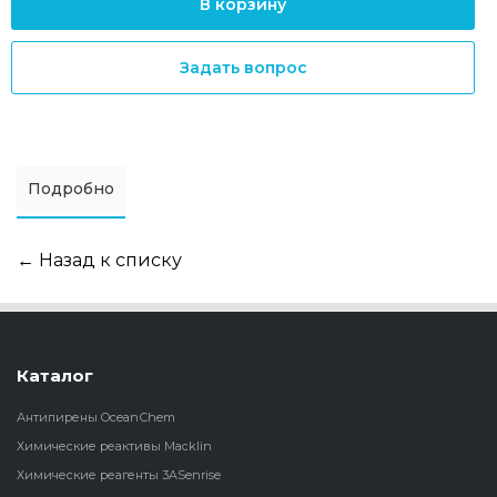
В корзину
Задать вопрос
Подробно
← Назад к списку
Каталог
Антипирены OceanСhem
Химические реактивы Macklin
Химические реагенты 3ASenrise