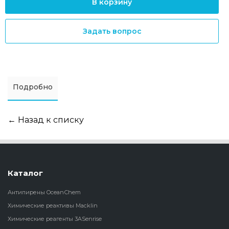
В корзину
Задать вопрос
Подробно
← Назад к списку
Каталог
Антипирены OceanСhem
Химические реактивы Macklin
Химические реагенты 3ASenrise