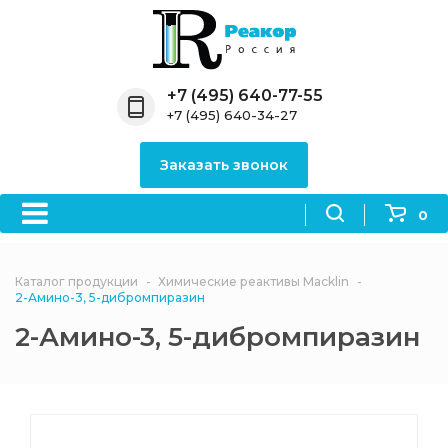
Назад
Назад
Назад
Назад
Назад
Компания
Продукция
Направления
Информация
Антипирены
+7 (495) 640-77-55
+7 (495) 640-34-27
О компании
Антипирены
Антипирены
Новости
Органически
OceanСhem
антипирены
Заказать звонок
Лицензии
Отвердители
Акции
Химические реактивы
Неорганичес
Macklin
антипирены
0
Партнеры
Вопрос-ответ
Химические реагенты
Документы
Политика
Каталог продукции
Химические реактивы Macklin
3ASenrise
конфиденциальности
2-Амино-3, 5-дибромпиразин
Отзывы
2-Амино-3, 5-дибромпиразин
Химические вещества
BLDpharm
Реквизиты
Филиалы