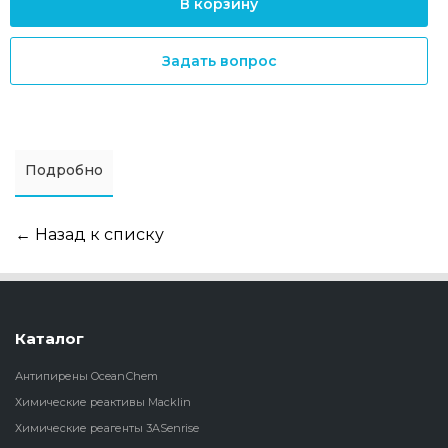
В корзину
Задать вопрос
Подробно
← Назад к списку
Каталог
Антипирены OceanСhem
Химические реактивы Macklin
Химические реагенты 3ASenrise