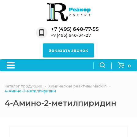
Назад
Назад
Назад
Назад
Назад
Компания
Продукция
Направления
Информация
Антипирены
+7 (495) 640-77-55
+7 (495) 640-34-27
О компании
Антипирены
Антипирены
Новости
Органически
OceanСhem
антипирены
Заказать звонок
Лицензии
Отвердители
Акции
Химические реактивы
Неорганичес
Macklin
антипирены
0
Партнеры
Вопрос-ответ
Химические реагенты
Документы
Политика
Каталог продукции
Химические реактивы Macklin
3ASenrise
конфиденциальности
4-Амино-2-метилпиридин
Отзывы
4-Амино-2-метилпиридин
Химические вещества
BLDpharm
Реквизиты
Филиалы