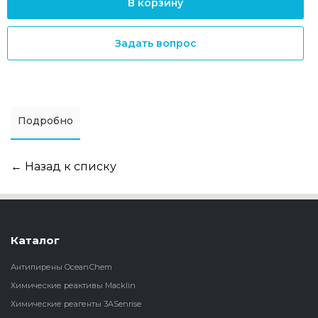
В корзину
Задать вопрос
Подробно
← Назад к списку
Каталог
Антипирены OceanСhem
Химические реактивы Macklin
Химические реагенты 3ASenrise