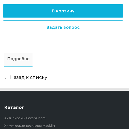
В корзину
Задать вопрос
Подробно
← Назад к списку
Каталог
Антипирены OceanСhem
Химические реактивы Macklin