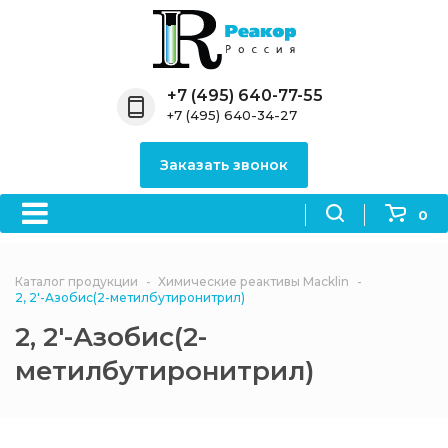
Назад
Назад
Назад
Назад
Назад
Компания
Продукция
Направления
Информация
Антипирены
+7 (495) 640-77-55
+7 (495) 640-34-27
О компании
Антипирены
Антипирены
Новости
Органически
OceanСhem
антипирены
Заказать звонок
Лицензии
Отвердители
Акции
Химические реактивы
Неорганичес
Macklin
антипирены
0
Партнеры
Вопрос-ответ
Химические реагенты
Документы
Политика
Каталог продукции
Химические реактивы Macklin
3ASenrise
конфиденциальности
2, 2'-Азобис(2-метилбутиронитрил)
Отзывы
2, 2'-Азобис(2-
Химические вещества
BLDpharm
метилбутиронитрил)
Реквизиты
Филиалы