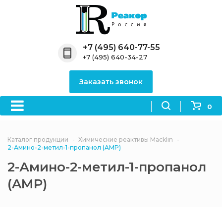
Назад
Назад
Назад
Назад
Назад
Компания
Продукция
Направления
Информация
Антипирены
+7 (495) 640-77-55
+7 (495) 640-34-27
О компании
Антипирены
Антипирены
Новости
Органически
OceanСhem
антипирены
Заказать звонок
Лицензии
Отвердители
Акции
Химические реактивы
Неорганичес
Macklin
антипирены
0
Партнеры
Вопрос-ответ
Химические реагенты
Документы
Политика
Каталог продукции
Химические реактивы Macklin
3ASenrise
конфиденциальности
2-Амино-2-метил-1-пропанол (AMP)
Отзывы
2-Амино-2-метил-1-пропанол
Химические вещества
BLDpharm
(AMP)
Реквизиты
Филиалы