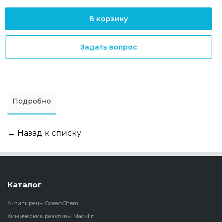
В корзину
Задать вопрос
Подробно
← Назад к списку
Каталог
Антипирены OceanСhem
Химические реактивы Macklin